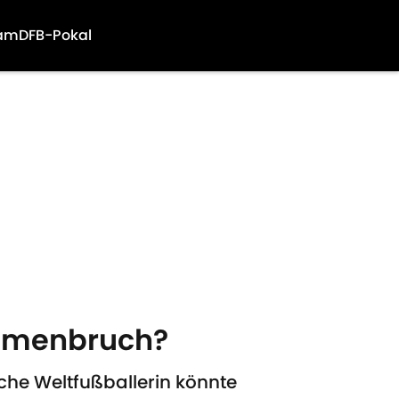
am
DFB-Pokal
ammenbruch?
che Weltfußballerin könnte