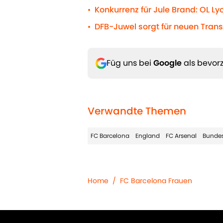
Konkurrenz für Jule Brand: OL L
•
DFB-Juwel sorgt für neuen Tran
•
Füg uns bei
Google
als bevorz
Verwandte Themen
FC Barcelona
England
FC Arsenal
Bundes
Home
/
FC Barcelona Frauen