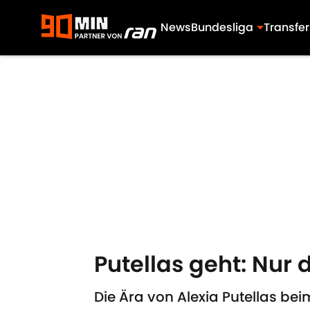
News
Bundesliga
Transfer
Skip to main content
Putellas geht: Nu
Die Ära von Alexia Putellas be