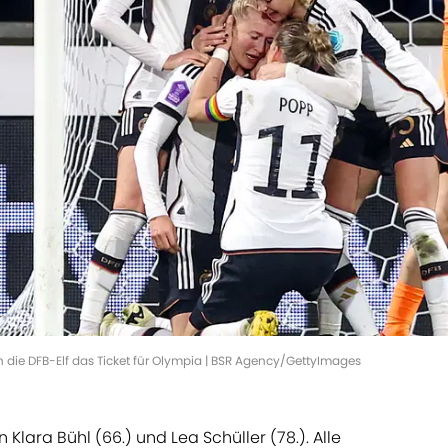
ch die DFB-Elf das Ticket für Olympia | BSR Agency/GettyImages
n Klara Bühl (66.) und Lea Schüller (78.). Alle