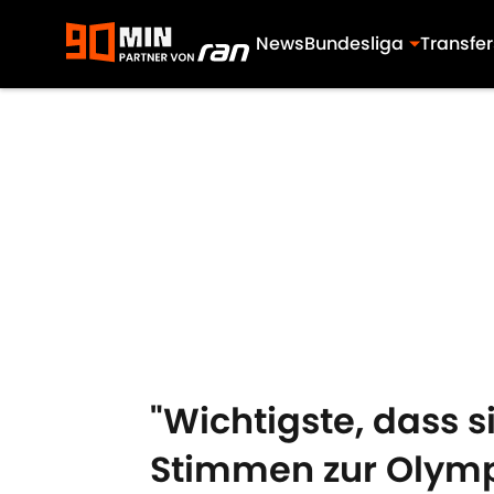
News
Bundesliga
Transfer
Skip to main content
"Wichtigste, dass s
Stimmen zur Olymp