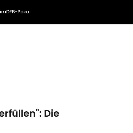
am
DFB-Pokal
rfüllen": Die