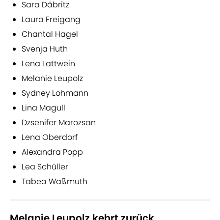
Sara Däbritz
Laura Freigang
Chantal Hagel
Svenja Huth
Lena Lattwein
Melanie Leupolz
Sydney Lohmann
Lina Magull
Dzsenifer Marozsan
Lena Oberdorf
Alexandra Popp
Lea Schüller
Tabea Waßmuth
Melanie Leupolz kehrt zurück