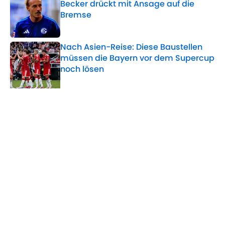
Becker drückt mit Ansage auf die
Bremse
Published by on Invalid Date
Nach Asien-Reise: Diese Baustellen
müssen die Bayern vor dem Supercup
noch lösen
Published by on Invalid Date
5 related articles loaded
Verwandte Themen
DFB-Team
Brasilien
WM
FC Chelsea
Home
/
DFB-Frauen