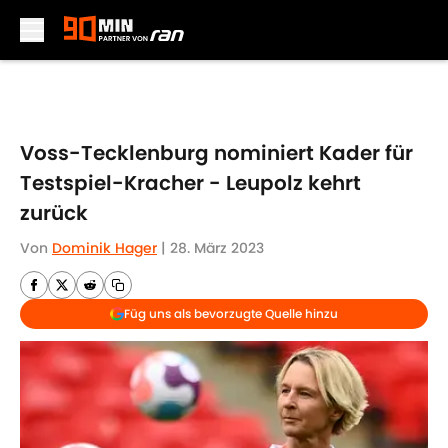
Skip to main content
Voss-Tecklenburg nominiert Kader für
Testspiel-Kracher - Leupolz kehrt
zurück
Von
Dominik Hager
|
28. März 2023
Füg uns als bevorzugte Quelle hinzu