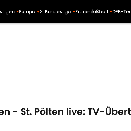
s
Ligen
Europa
2. Bundesliga
Frauenfußball
DFB-Te
n - St. Pölten live: TV-Übe