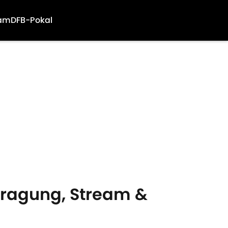
am
DFB-Pokal
rtragung, Stream &