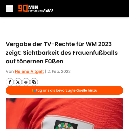
Skip to main content
Vergabe der TV-Rechte für WM 2023
zeigt: Sichtbarkeit des Frauenfußballs
auf tönernen Füßen
Von
Helene Altgelt
|
2. Feb. 2023
Füg uns als bevorzugte Quelle hinzu