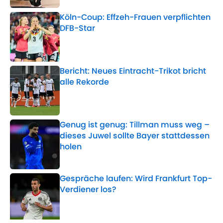
Köln-Coup: Effzeh-Frauen verpflichten
DFB-Star
Published by on Invalid Date
Bericht: Neues Eintracht-Trikot bricht
alle Rekorde
Published by on Invalid Date
Genug ist genug: Tillman muss weg –
dieses Juwel sollte Bayer stattdessen
holen
Published by on Invalid Date
Gespräche laufen: Wird Frankfurt Top-
Verdiener los?
Published by on Invalid Date