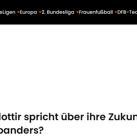
s
Ligen
Europa
2. Bundesliga
Frauenfußball
DFB-Te
ttir spricht über ihre Zuku
oanders?