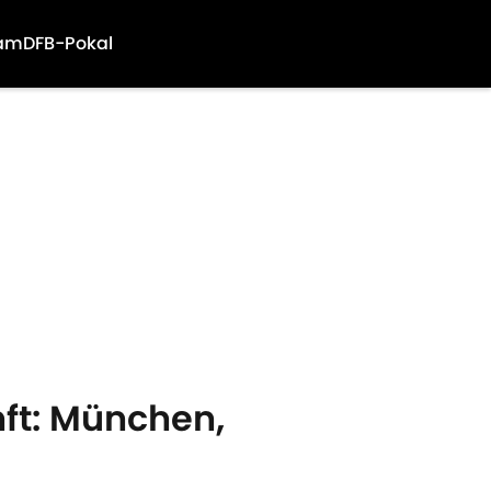
am
DFB-Pokal
nft: München,