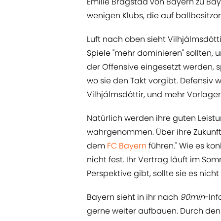
Emilie Bragstad von Bayern zu Baye
wenigen Klubs, die auf ballbesitzo
Luft nach oben sieht Vilhjálmsdótt
Spiele "mehr dominieren" sollten, un
der Offensive eingesetzt werden, sp
wo sie den Takt vorgibt. Defensiv 
Vilhjálmsdóttir, und mehr Vorlagen
Natürlich werden ihre guten Lei
wahrgenommen. Über ihre Zukunft s
dem
FC Bayern
führen." Wie es kon
nicht fest. Ihr Vertrag läuft im So
Perspektive gibt, sollte sie es nic
Bayern sieht in ihr nach
90min
-Inf
gerne weiter aufbauen. Durch den