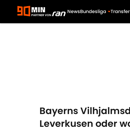
News
Bundesliga
Transfer
Skip to main content
Bayerns Vilhjalmsdo
Leverkusen oder w