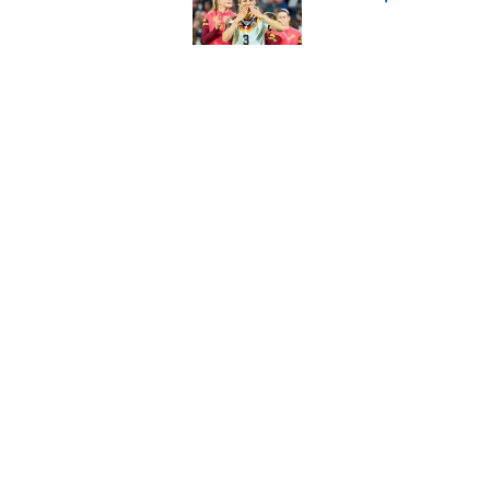
Published by on Invalid 
Bayern-Quintett schu
Sorgen
Published by on Invalid 
Bisher Fehleinkauf: T
Published by on Invalid 
5 related articles loaded
Home
/
Frauen-Bundesliga