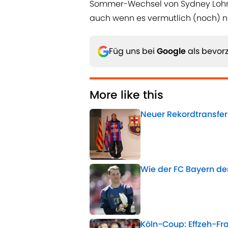
Sommer-Wechsel von Sydney Lohman
auch wenn es vermutlich (noch) n
Füg uns bei
Google
als bevorz
More like this
Neuer Rekordtransfer
Published by on Invalid 
Wie der FC Bayern d
Published by on Invalid 
Köln-Coup: Effzeh-Fr