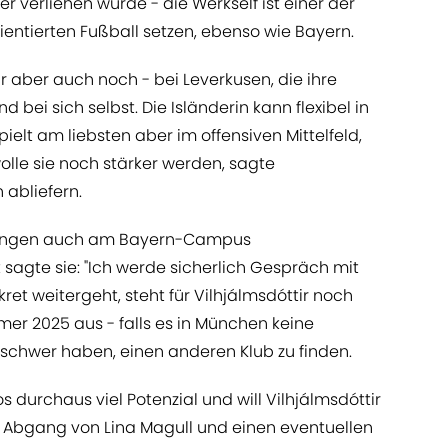
r verliehen wurde - die Werkself ist einer der
rientierten Fußball setzen, ebenso wie Bayern.
ir aber auch noch - bei Leverkusen, die ihre
d bei sich selbst. Die Isländerin kann flexibel in
ielt am liebsten aber im offensiven Mittelfeld,
wolle sie noch stärker werden, sagte
 abliefern.
stungen auch am Bayern-Campus
agte sie: "Ich werde sicherlich Gespräch mit
kret weitergeht, steht für Vilhjálmsdóttir noch
mmer 2025 aus - falls es in München keine
ht schwer haben, einen anderen Klub zu finden.
os durchaus viel Potenzial und will Vilhjálmsdóttir
 Abgang von Lina Magull und einen eventuellen