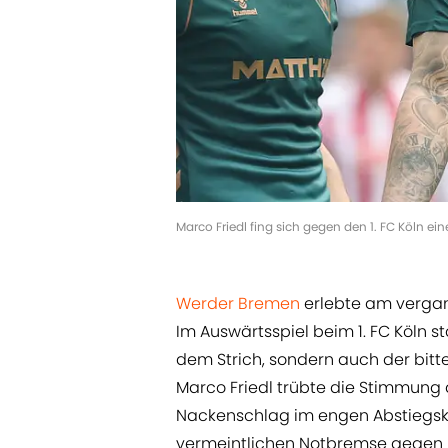
Marco Friedl fing sich gegen den 1. FC Köln ei
Werder Bremen
erlebte am verga
Im Auswärtsspiel beim 1. FC Köln s
dem Strich, sondern auch der bitt
Marco Friedl trübte die Stimmung 
Nackenschlag im engen Abstiegska
vermeintlichen Notbremse gegen Kö