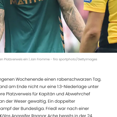
nen Platzverweis ein | Jan Fromme - firo sportphoto/GettyImages
ngenen Wochenende einen rabenschwarzen Tag.
tand am Ende nicht nur eine 1:3-Niederlage unter
ere Platzverweis für Kapitän und Abwehrchef
an der Weser gewaltig. Ein doppelter
mpf der Bundesliga. Friedl war nach einer
lns Angreifer Ragnar Ache bereits in der 24.