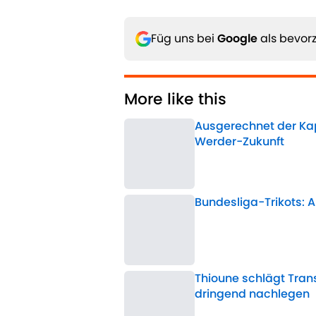
Füg uns bei
Google
als bevorz
More like this
Ausgerechnet der Kap
Werder-Zukunft
Published by on Invalid 
Bundesliga-Trikots: A
Published by on Invalid 
Thioune schlägt Tran
dringend nachlegen
Published by on Invalid 