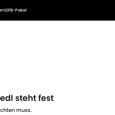
am
DFB-Pokal
dl steht fest
ichten muss.