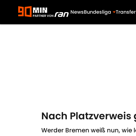
News
Bundesliga
Transfer
Skip to main content
Nach Platzverweis g
Werder Bremen weiß nun, wie 