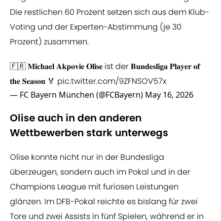
Die restlichen 60 Prozent setzen sich aus dem Klub-
Voting und der Experten-Abstimmung (je 30
Prozent) zusammen.
🇫🇷 𝐌𝐢𝐜𝐡𝐚𝐞𝐥 𝐀𝐤𝐩𝐨𝐯𝐢𝐞 𝐎𝐥𝐢𝐬𝐞 ist der 𝐁𝐮𝐧𝐝𝐞𝐬𝐥𝐢𝐠𝐚 𝐏𝐥𝐚𝐲𝐞𝐫 𝐨𝐟
𝐭𝐡𝐞 𝐒𝐞𝐚𝐬𝐨𝐧 🏅
pic.twitter.com/9ZFNSOV57x
— FC Bayern München (@FCBayern)
May 16, 2026
Olise auch in den anderen
Wettbewerben stark unterwegs
Olise konnte nicht nur in der Bundesliga
überzeugen, sondern auch im Pokal und in der
Champions League mit furiosen Leistungen
glänzen. Im DFB-Pokal reichte es bislang für zwei
Tore und zwei Assists in fünf Spielen, während er in