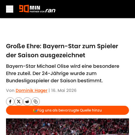
Skip to main content
Große Ehre: Bayern-Star zum Spieler
der Saison ausgezeichnet
Bayern-Star Michael Olise wird eine besondere
Ehre zuteil. Der 24-Jährige wurde zum
Bundesligaspieler der Saison bestimmt.
Von
Dominik Hager
|
16. Mai 2026
Füg uns als bevorzugte Quelle hinzu