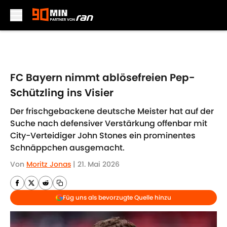
Skip to main content
FC Bayern nimmt ablösefreien Pep-
Schützling ins Visier
Der frischgebackene deutsche Meister hat auf der
Suche nach defensiver Verstärkung offenbar mit
City-Verteidiger John Stones ein prominentes
Schnäppchen ausgemacht.
Von
Moritz Jonas
|
21. Mai 2026
Füg uns als bevorzugte Quelle hinzu