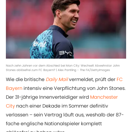
Nach zehn Jahren vor dem Abschied bei Man City: Wechselt Abwehrstar John
Stones ablösefrei zum FC Bayern? | Alex Pantling - The FA/GettyImages
Wie die britische
Daily Mail
vermeldet, prüft der
FC
Bayern
intensiv eine Verpflichtung von John Stones.
Der 31-jährige Innenverteidiger wird
Manchester
City
nach einer Dekade im Sommer definitiv
verlassen – sein Vertrag läuft aus, weshalb der 87-
fache englische Nationalspieler komplett