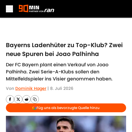
Skip to main content
Bayerns Ladenhüter zu Top-Klub? Zwei
neue Spuren bei Joao Palhinha
Der FC Bayern plant einen Verkauf von Joao
Palhinha. Zwei Serie-A-Klubs sollen den
Mittelfeldspieler ins Visier genommen haben.
Von
Dominik Hager
|
8. Juli 2026
Füg uns als bevorzugte Quelle hinzu