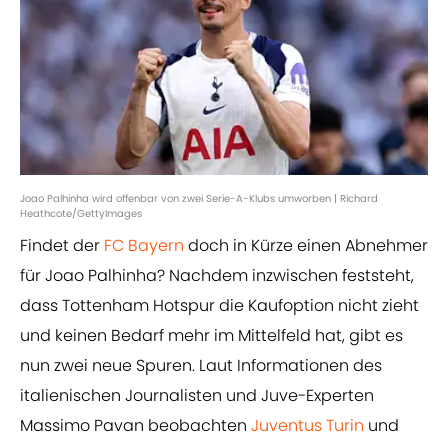
Joao Palhinha wird offenbar von zwei Serie-A-Klubs umworben | Richard
Heathcote/GettyImages
Findet der
FC Bayern
doch in Kürze einen Abnehmer
für Joao Palhinha? Nachdem inzwischen feststeht,
dass Tottenham Hotspur die Kaufoption nicht zieht
und keinen Bedarf mehr im Mittelfeld hat, gibt es
nun zwei neue Spuren. Laut Informationen des
italienischen Journalisten und Juve-Experten
Massimo Pavan beobachten
Juventus Turin
und