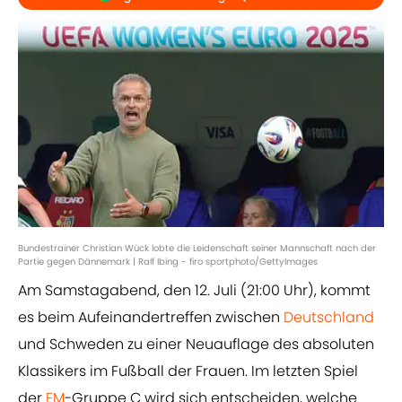
Bundestrainer Christian Wück lobte die Leidenschaft seiner Mannschaft nach der
Partie gegen Dännemark | Ralf Ibing - firo sportphoto/GettyImages
Am Samstagabend, den 12. Juli (21:00 Uhr), kommt
es beim Aufeinandertreffen zwischen
Deutschland
und Schweden zu einer Neuauflage des absoluten
Klassikers im Fußball der Frauen. Im letzten Spiel
der
EM
-Gruppe C wird sich entscheiden, welche