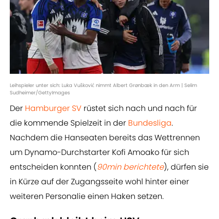
Leihspieler unter sich: Luka Vušković nimmt Albert Grønbæk in den Arm | Selim
Sudheimer/GettyImages
Der
Hamburger SV
rüstet sich nach und nach für
die kommende Spielzeit in der
Bundesliga
.
Nachdem die Hanseaten bereits das Wettrennen
um Dynamo-Durchstarter Kofi Amoako für sich
entscheiden konnten (
90min berichtete
), dürfen sie
in Kürze auf der Zugangsseite wohl hinter einer
weiteren Personalie einen Haken setzen.