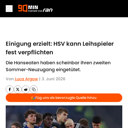
Skip to main content
Einigung erzielt: HSV kann Leihspieler
fest verpflichten
Die Hanseaten haben scheinbar ihren zweiten
Sommer-Neuzugang eingetütet.
Von
Luca Argow
|
3. Juni 2026
Füg uns als bevorzugte Quelle hinzu