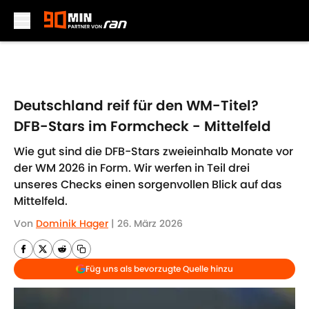
Skip to main content
Deutschland reif für den WM-Titel?
DFB-Stars im Formcheck - Mittelfeld
Wie gut sind die DFB-Stars zweieinhalb Monate vor
der WM 2026 in Form. Wir werfen in Teil drei
unseres Checks einen sorgenvollen Blick auf das
Mittelfeld.
Von
Dominik Hager
|
26. März 2026
Füg uns als bevorzugte Quelle hinzu