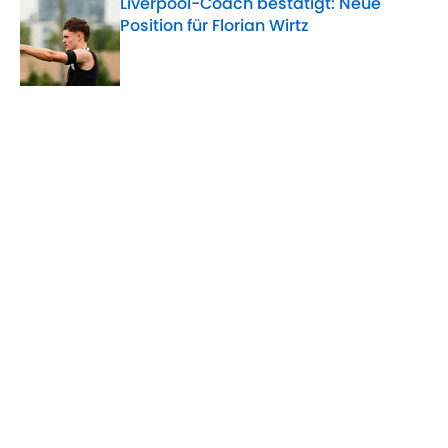
Liverpool-Coach bestätigt: Neue
Position für Florian Wirtz
Published by on Invalid Date
5 related articles loaded
Verwandte Themen
WM
Florian Wirtz
DFB-Team
WM - Deutschland
Home
/
DFB-Team
ÜBER 90MIN
Impressum