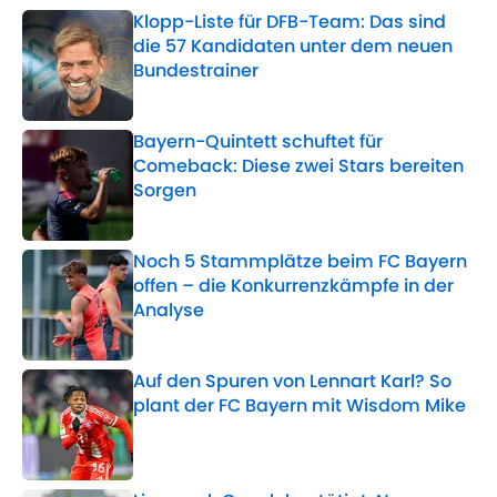
Klopp-Liste für DFB-Team: Das sind
die 57 Kandidaten unter dem neuen
Bundestrainer
Published by on Invalid Date
Bayern-Quintett schuftet für
Comeback: Diese zwei Stars bereiten
Sorgen
Published by on Invalid Date
Noch 5 Stammplätze beim FC Bayern
offen – die Konkurrenzkämpfe in der
Analyse
Published by on Invalid Date
Auf den Spuren von Lennart Karl? So
plant der FC Bayern mit Wisdom Mike
Published by on Invalid Date