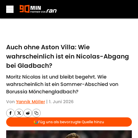
Skip to main content
Auch ohne Aston Villa: Wie
wahrscheinlich ist ein Nicolas-Abgang
bei Gladbach?
Moritz Nicolas ist und bleibt begehrt. Wie
wahrscheinlich ist ein Sommer-Abschied von
Borussia Mönchengladbach?
Von
Yannik Möller
|
1. Juni 2026
Füg uns als bevorzugte Quelle hinzu