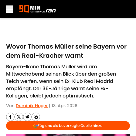
Skip to main content
Wovor Thomas Müller seine Bayern vor
dem Real-Kracher warnt
Bayern-Ikone Thomas Müller wird am
Mittwochabend seinen Blick über den großen
Teich werfen, wenn sein Ex-Klub Real Madrid
empfängt. Der 36-Jährige warnt seine Ex-
Kollegen, bleibt jedoch optimistisch.
Von
Dominik Hager
|
13. Apr. 2026
Füg uns als bevorzugte Quelle hinzu