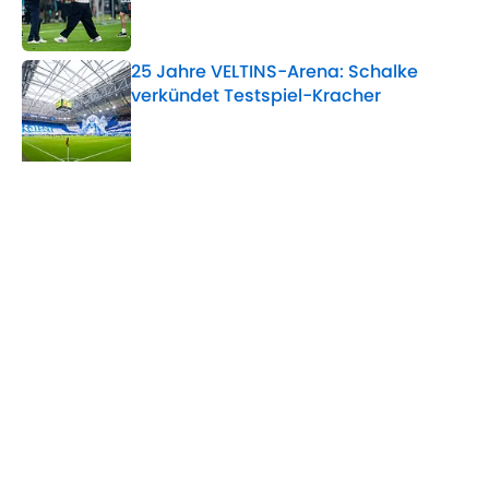
25 Jahre VELTINS-Arena: Schalke
verkündet Testspiel-Kracher
Published by on Invalid Date
5 related articles loaded
Verwandte Themen
Real Madrid
Thomas Müller
Manuel Neuer
Home
/
Bayern München