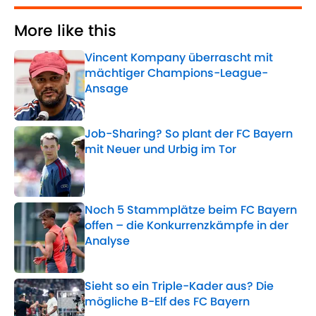
More like this
Vincent Kompany überrascht mit
mächtiger Champions-League-
Ansage
Published by on Invalid Date
Job-Sharing? So plant der FC Bayern
mit Neuer und Urbig im Tor
Published by on Invalid Date
Noch 5 Stammplätze beim FC Bayern
offen – die Konkurrenzkämpfe in der
Analyse
Published by on Invalid Date
Sieht so ein Triple-Kader aus? Die
mögliche B-Elf des FC Bayern
Published by on Invalid Date