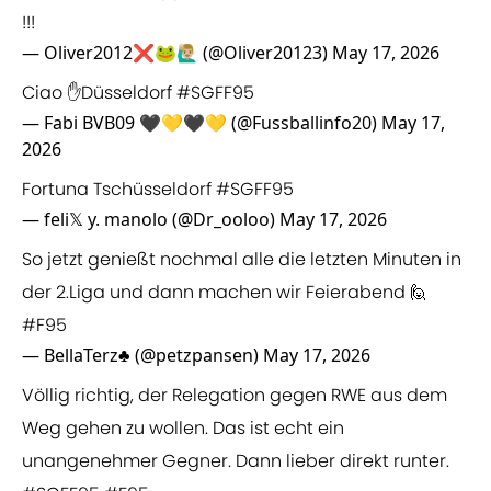
!!!
— Oliver2012❌🐸🙋🏼‍♂️ (@Oliver20123)
May 17, 2026
Ciao ✋Düsseldorf
#SGFF95
— Fabi BVB09 🖤💛🖤💛 (@Fussballinfo20)
May 17,
2026
Fortuna Tschüsseldorf
#SGFF95
— feli𝕏 y. manolo (@Dr_ooloo)
May 17, 2026
So jetzt genießt nochmal alle die letzten Minuten in
der 2.Liga und dann machen wir Feierabend 🙋
#F95
— BellaTerz♣️ (@petzpansen)
May 17, 2026
Völlig richtig, der Relegation gegen RWE aus dem
Weg gehen zu wollen. Das ist echt ein
unangenehmer Gegner. Dann lieber direkt runter.