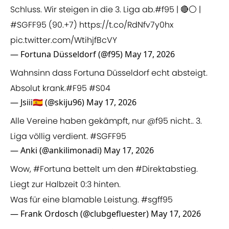
Schluss. Wir steigen in die 3. Liga ab.
#f95
| 🔴⚪️ |
#SGFF95
(90.+7)
https://t.co/RdNfv7y0hx
pic.twitter.com/WtihjfBcVY
— Fortuna Düsseldorf (@f95)
May 17, 2026
Wahnsinn dass Fortuna Düsseldorf echt absteigt.
Absolut krank.
#F95
#S04
— Jsiii🇪🇸 (@skiju96)
May 17, 2026
Alle Vereine haben gekämpft, nur
@f95
nicht.. 3.
Liga völlig verdient.
#SGFF95
— Anki (@ankilimonadi)
May 17, 2026
Wow,
#Fortuna
bettelt um den
#Direktabstieg
.
Liegt zur Halbzeit 0:3 hinten.
Was für eine blamable Leistung.
#sgff95
— Frank Ordosch (@clubgefluester)
May 17, 2026