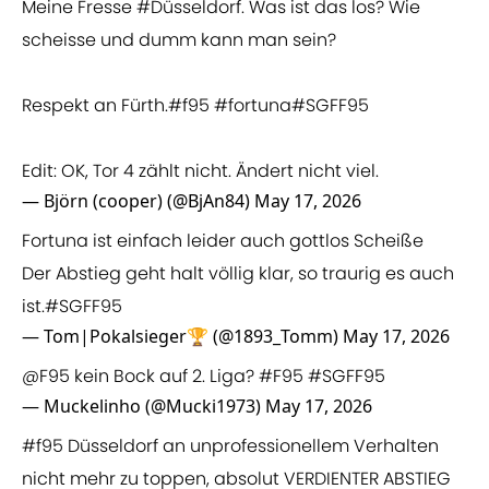
Meine Fresse
#Düsseldorf
. Was ist das los? Wie
scheisse und dumm kann man sein?
Respekt an Fürth.
#f95
#fortuna
#SGFF95
Edit: OK, Tor 4 zählt nicht. Ändert nicht viel.
— Björn (cooper) (@BjAn84)
May 17, 2026
Fortuna ist einfach leider auch gottlos Scheiße
Der Abstieg geht halt völlig klar, so traurig es auch
ist.
#SGFF95
— Tom|Pokalsieger🏆 (@1893_Tomm)
May 17, 2026
@F95
kein Bock auf 2. Liga?
#F95
#SGFF95
— Muckelinho (@Mucki1973)
May 17, 2026
#f95
Düsseldorf an unprofessionellem Verhalten
nicht mehr zu toppen, absolut VERDIENTER ABSTIEG