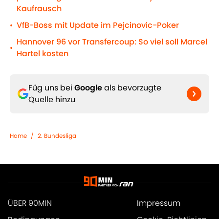
Kaufrausch
VfB-Boss mit Update im Pejcinovic-Poker
•
Hannover 96 vor Transfercoup: So viel soll Marcel
•
Hartel kosten
Füg uns bei
Google
als bevorzugte
Quelle hinzu
Home
/
2. Bundesliga
ÜBER 90MIN
Impressum