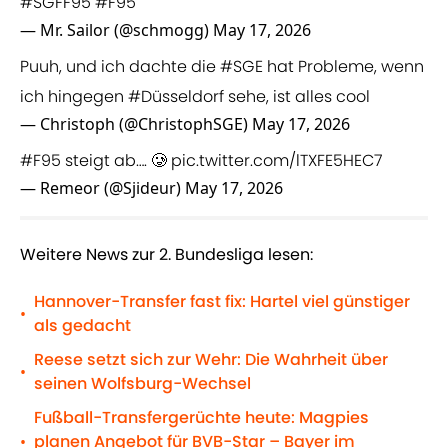
#SGFF95
#F95
— Mr. Sailor (@schmogg)
May 17, 2026
Puuh, und ich dachte die
#SGE
hat Probleme, wenn
ich hingegen
#Düsseldorf
sehe, ist alles cool
— Christoph (@ChristophSGE)
May 17, 2026
#F95
steigt ab…. 🥲
pic.twitter.com/lTXFE5HEC7
— Remeor (@Sjideur)
May 17, 2026
Weitere News zur 2. Bundesliga lesen:
Hannover-Transfer fast fix: Hartel viel günstiger
•
als gedacht
Reese setzt sich zur Wehr: Die Wahrheit über
•
seinen Wolfsburg-Wechsel
Fußball-Transfergerüchte heute: Magpies
planen Angebot für BVB-Star – Bayer im
•