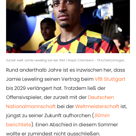
Zurzeit weilt Jamie Leweling bei der WM | Steph Chambers - FIFA/GettyImages
Rund anderthalb Jahre ist es inzwischen her, dass
Jamie Leweling seinen Vertrag beim
VfB Stuttgart
bis 2029 verlängert hat. Trotzdem ließ der
Offensivspieler, der zurzeit mit der
Deutschen
Nationalmannschaft
bei der
Weltmeisterschaft
ist,
jüngst zu seiner Zukunft aufhorchen (
90min
berichtete
). Einen Abschied in diesem Sommer
wollte er zumindest nicht ausschließen.