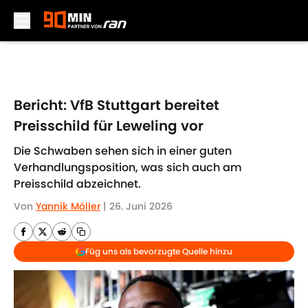
Skip to main content
Bericht: VfB Stuttgart bereitet
Preisschild für Leweling vor
Die Schwaben sehen sich in einer guten
Verhandlungsposition, was sich auch am
Preisschild abzeichnet.
Von
Yannik Möller
|
26. Juni 2026
Füg uns als bevorzugte Quelle hinzu