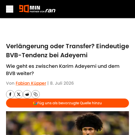
Skip to main content
Verlängerung oder Transfer? Eindeutige
BVB-Tendenz bei Adeyemi
Wie geht es zwischen Karim Adeyemi und dem
BVB weiter?
Von
Fabian Küpper
|
8. Juli 2026
Füg uns als bevorzugte Quelle hinzu