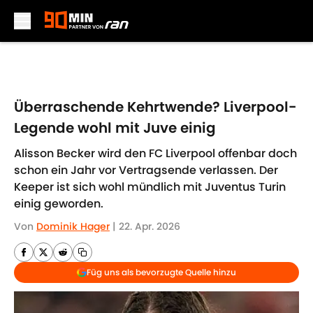
Skip to main content
Überraschende Kehrtwende? Liverpool-
Legende wohl mit Juve einig
Alisson Becker wird den FC Liverpool offenbar doch
schon ein Jahr vor Vertragsende verlassen. Der
Keeper ist sich wohl mündlich mit Juventus Turin
einig geworden.
Von
Dominik Hager
|
22. Apr. 2026
Füg uns als bevorzugte Quelle hinzu