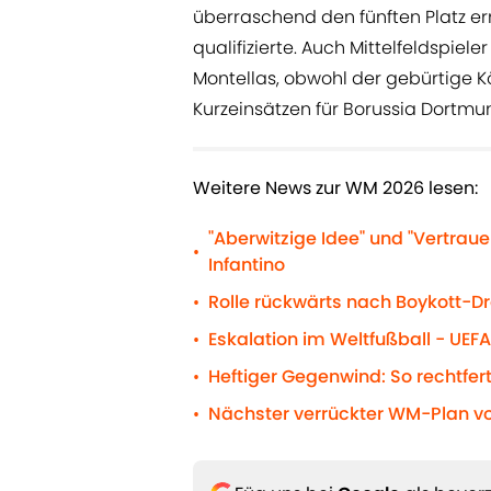
überraschend den fünften Platz er
qualifizierte. Auch Mittelfeldspiel
Montellas, obwohl der gebürtige Kö
Kurzeinsätzen für Borussia Dortm
Weitere News zur WM 2026 lesen:
"Aberwitzige Idee" und "Vertrau
•
Infantino
Rolle rückwärts nach Boykott-Dr
•
Eskalation im Weltfußball - UE
•
Heftiger Gegenwind: So rechtfer
•
Nächster verrückter WM-Plan vo
•