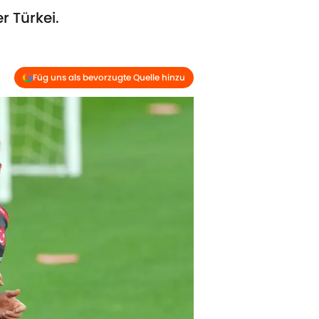
 Türkei.
Füg uns als bevorzugte Quelle hinzu