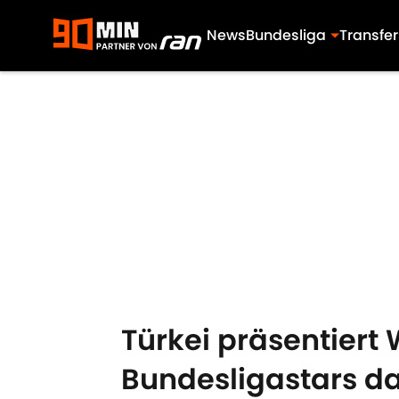
News
Bundesliga
Transfer
Skip to main content
Türkei präsentiert
Bundesligastars d