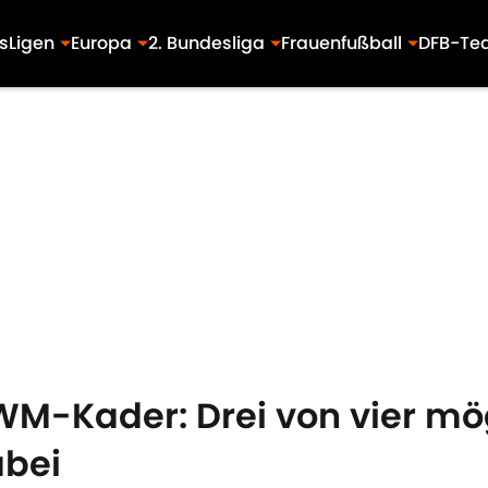
s
Ligen
Europa
2. Bundesliga
Frauenfußball
DFB-Te
 WM-Kader: Drei von vier mö
abei