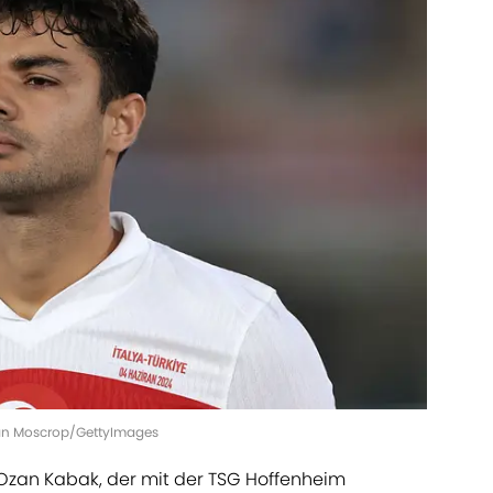
han Moscrop/GettyImages
t Ozan Kabak, der mit der TSG Hoffenheim