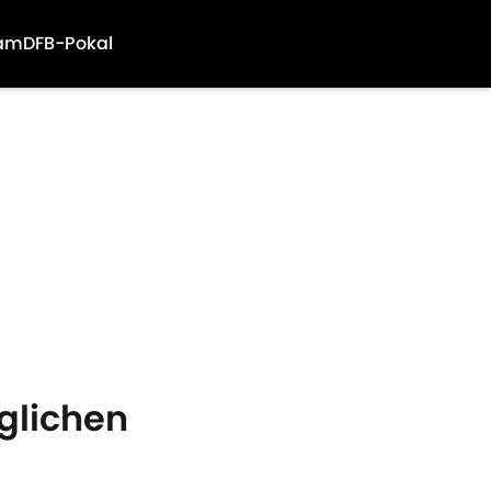
am
DFB-Pokal
glichen