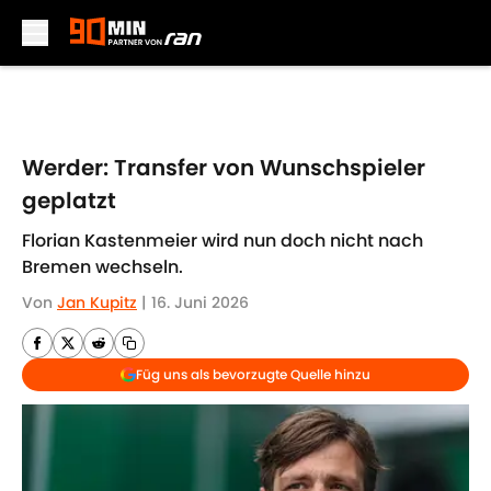
Skip to main content
Werder: Transfer von Wunschspieler
geplatzt
Florian Kastenmeier wird nun doch nicht nach
Bremen wechseln.
Von
Jan Kupitz
|
16. Juni 2026
Füg uns als bevorzugte Quelle hinzu