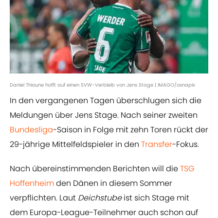
Daniel Thioune hofft auf einen SVW-Verbleib von Jens Stage | IMAGO/osnapix
In den vergangenen Tagen überschlugen sich die
Meldungen über Jens Stage. Nach seiner zweiten
Bundesliga
-Saison in Folge mit zehn Toren rückt der
29-jährige Mittelfeldspieler in den
Transfer
-Fokus.
Nach übereinstimmenden Berichten will die
TSG
Hoffenheim
den Dänen in diesem Sommer
verpflichten. Laut
Deichstube
ist sich Stage mit
dem Europa-League-Teilnehmer auch schon auf