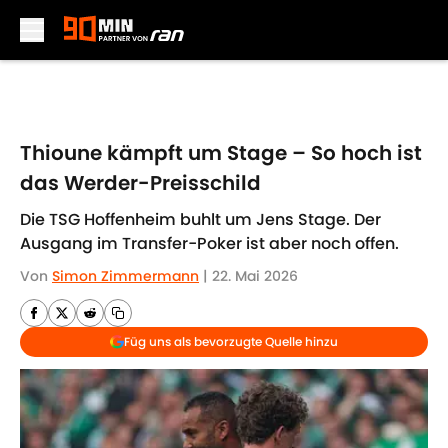
Skip to main content
Thioune kämpft um Stage – So hoch ist
das Werder-Preisschild
Die TSG Hoffenheim buhlt um Jens Stage. Der
Ausgang im Transfer-Poker ist aber noch offen.
Von
Simon Zimmermann
|
22. Mai 2026
Füg uns als bevorzugte Quelle hinzu