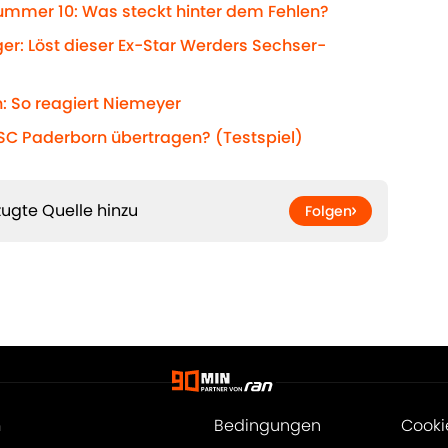
ummer 10: Was steckt hinter dem Fehlen?
ger: Löst dieser Ex-Star Werders Sechser-
: So reagiert Niemeyer
C Paderborn übertragen? (Testspiel)
ugte Quelle hinzu
Folgen
m
Bedingungen
Cooki