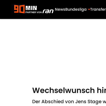
News
Bundesliga
Transfer
Skip to main content
Wechselwunsch hint
Der Abschied von Jens Stage w