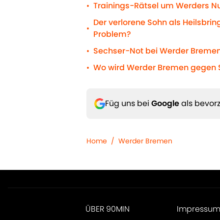
Trainings-Rätsel um Werders N
•
Der verlorene Sohn als Heilsbrin
•
Problem?
Sechser-Not bei Werder Bremen
•
Wo wird Werder Bremen gegen S
•
Füg uns bei
Google
als bevorz
Home
/
Werder Bremen
ÜBER 90MIN
Impressu