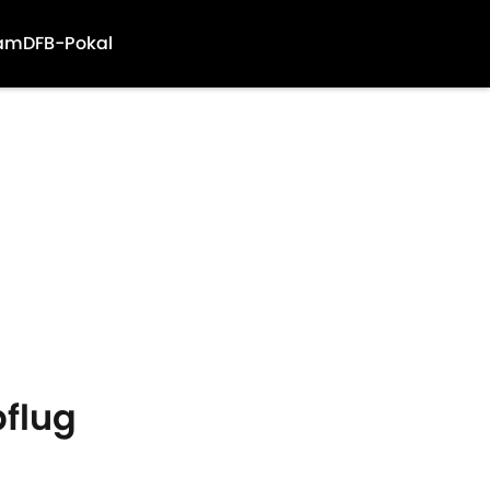
am
DFB-Pokal
bflug