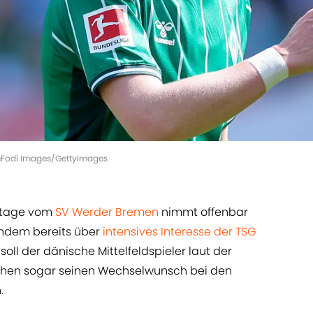
DeFodi Images/GettyImages
Stage vom
SV Werder Bremen
nimmt offenbar
hdem bereits über
intensives Interesse der TSG
soll der dänische Mittelfeldspieler laut der
chen sogar seinen Wechselwunsch bei den
.