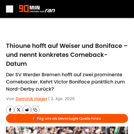
Skip to main content
Thioune hofft auf Weiser und Boniface –
und nennt konkretes Comeback-
Datum
Der SV Werder Bremen hofft auf zwei prominente
Comebacker. Kehrt Victor Boniface pünktlich zum
Nord-Derby zurück?
Von
Dominik Hager
|
2. Apr. 2026
Füg uns als bevorzugte Quelle hinzu