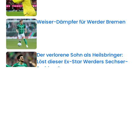
Published by on Invalid Date
Weiser-Dämpfer für Werder Bremen
Published by on Invalid Date
Der verlorene Sohn als Heilsbringer:
Löst dieser Ex-Star Werders Sechser-
Problem?
Published by on Invalid Date
Sechser-Not bei Werder Bremen: So
reagiert Niemeyer
Published by on Invalid Date
5 related articles loaded
Home
/
Werder Bremen