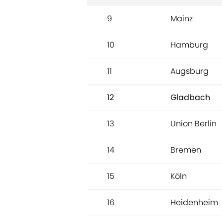
9
Mainz
10
Hamburg
11
Augsburg
12
Gladbach
13
Union Berlin
14
Bremen
15
Köln
16
Heidenheim