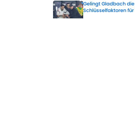
Gelingt Gladbach di
Schlüsselfaktoren für
Published by on Invalid 
Nach Konoplia-Schoc
Rampenlicht
Published by on Invalid 
Nach Gladbach-Schoc
Published by on Invalid 
5 related articles loaded
Home
/
Borussia Mönchengladbach