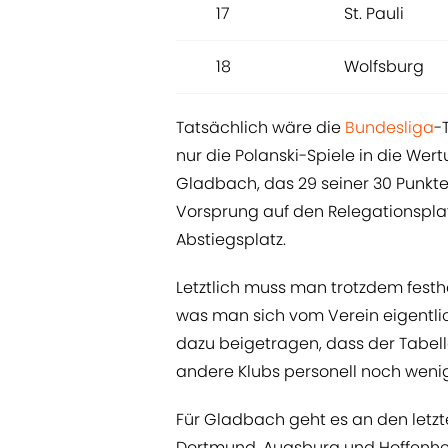
17
St. Pauli
18
Wolfsburg
Tatsächlich wäre die
Bundesliga
-
nur die Polanski-Spiele in die W
Gladbach, das 29 seiner 30 Punkt
Vorsprung auf den Relegationsplat
Abstiegsplatz.
Letztlich muss man trotzdem festh
was man sich vom Verein eigentlic
dazu beigetragen, dass der Tabell
andere Klubs personell noch wenige
Für Gladbach geht es an den letzt
Dortmund, Augsburg und Hoffenhei