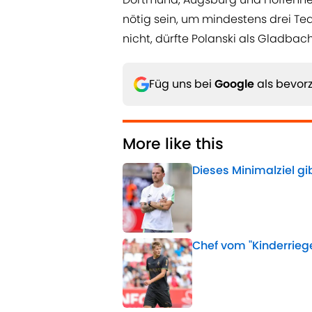
nötig sein, um mindestens drei Tea
nicht, dürfte Polanski als Gladba
Füg uns bei
Google
als bevorz
More like this
Dieses Minimalziel g
Published by on Invalid 
Chef vom "Kinderrieg
Published by on Invalid 