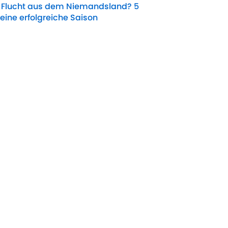
e Flucht aus dem Niemandsland? 5
 eine erfolgreiche Saison
Date
k: Youngster drängt bei Gladbach ins
Date
k: So schwer hat es Castrop erwischt
Date