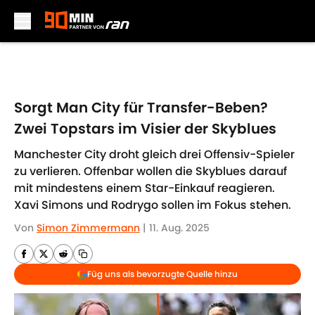
Skip to main content
Sorgt Man City für Transfer-Beben?
Zwei Topstars im Visier der Skyblues
Manchester City droht gleich drei Offensiv-Spieler
zu verlieren. Offenbar wollen die Skyblues darauf
mit mindestens einem Star-Einkauf reagieren.
Xavi Simons und Rodrygo sollen im Fokus stehen.
Von
Simon Zimmermann
|
11. Aug. 2025
Füg uns als bevorzugte Quelle hinzu