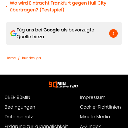
Wo wird Eintracht Frankfurt gegen Hull City
•
übertragen? (Testspiel)
Füg uns bei
Google
als bevorzugte
Quelle hinzu
Home
/
Bundesliga
ÜBER 90MIN
Impressum
Bedingungen
Cookie-Richtlinien
Datenschutz
Minute Media
Erklärung zur Zugänglichkeit
A-Z Index