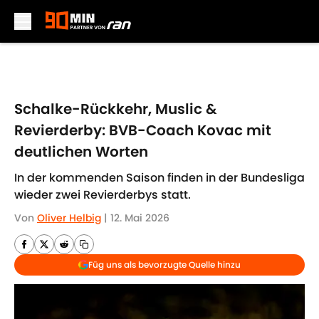
Skip to main content
Schalke-Rückkehr, Muslic &
Revierderby: BVB-Coach Kovac mit
deutlichen Worten
In der kommenden Saison finden in der Bundesliga
wieder zwei Revierderbys statt.
Von
Oliver Helbig
|
12. Mai 2026
Füg uns als bevorzugte Quelle hinzu