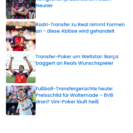
Neuner
Published by on Invalid Date
Rodri-Transfer zu Real nimmt Formen
an - diese Ablöse wird gehandelt
Published by on Invalid Date
Transfer-Poker um Weltstar: Barça
baggert an Reals Wunschspieler
Published by on Invalid Date
Fußball-Transfergerüchte heute:
Preisschild für Woltemade – BVB
dran? Vini-Poker läuft heiß
Published by on Invalid Date
5 related articles loaded