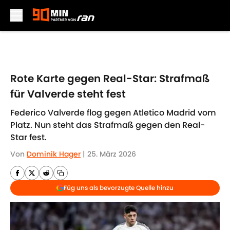
Skip to main content
Rote Karte gegen Real-Star: Strafmaß
für Valverde steht fest
Federico Valverde flog gegen Atletico Madrid vom
Platz. Nun steht das Strafmaß gegen den Real-
Star fest.
Von
Dominik Hager
|
25. März 2026
Füg uns als bevorzugte Quelle hinzu