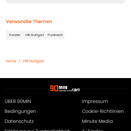
Verwandte Themen
Transfer
VfB Stuttgart
Frankreich
Home
/
VfB Stuttgart
ÜBER 90MIN
Impressum
Bedingungen
Cookie-Richtlinien
Datenschutz
Minute Media