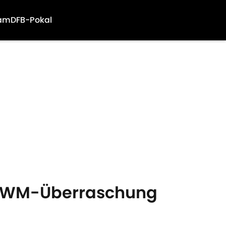
am
DFB-Pokal
te WM-Überraschung