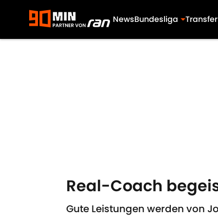
News
Bundesliga
Transfer
Skip to main content
Real-Coach begeis
Gute Leistungen werden von J