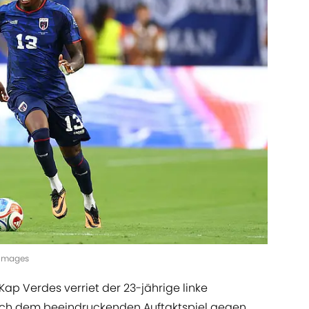
yImages
p Verdes verriet der 23-jährige linke
ach dem beeindruckenden Auftaktspiel gegen