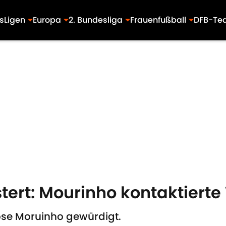
s
Ligen
Europa
2. Bundesliga
Frauenfußball
DFB-Te
tert: Mourinho kontaktier
ose Moruinho gewürdigt.