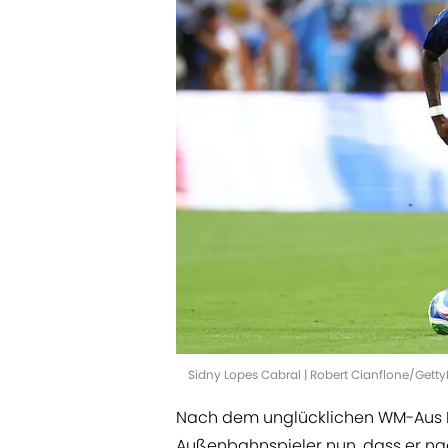
Sidny Lopes Cabral | Robert Cianflone/Gett
Nach dem unglücklichen WM-Aus Ka
Außenbahnspieler nun, dass er n