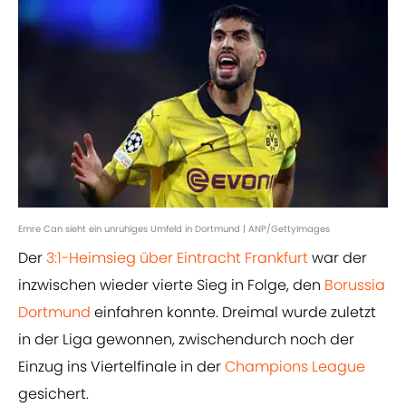
Emre Can sieht ein unruhiges Umfeld in Dortmund | ANP/GettyImages
Der
3:1-Heimsieg über Eintracht Frankfurt
war der
inzwischen wieder vierte Sieg in Folge, den
Borussia
Dortmund
einfahren konnte. Dreimal wurde zuletzt
in der Liga gewonnen, zwischendurch noch der
Einzug ins Viertelfinale in der
Champions League
gesichert.