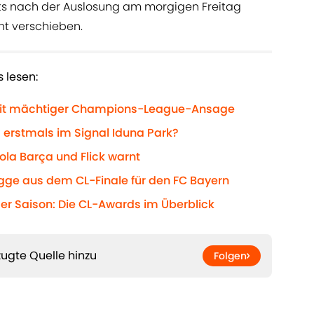
s nach der Auslosung am morgigen Freitag
cht verschieben.
lesen:
mit mächtiger Champions-League-Ansage
erstmals im Signal Iduna Park?
ola Barça und Flick warnt
gge aus dem CL-Finale für den FC Bayern
er Saison: Die CL-Awards im Überblick
ugte Quelle hinzu
Folgen