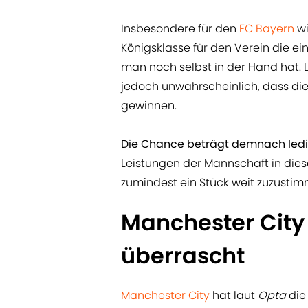
Insbesondere für den
FC Bayern
wi
Königsklasse für den Verein die ein
man noch selbst in der Hand hat. L
jedoch unwahrscheinlich, dass die
gewinnen.
Die Chance beträgt demnach ledigl
Leistungen der Mannschaft in die
zumindest ein Stück weit zuzusti
Manchester City 
überrascht
Manchester City
hat laut
Opta
die