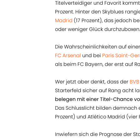
Titelverteidiger und Favorit kommt
Prozent. Hinter den Skyblues rang
Madrid
(17 Prozent), das jedoch be
oder weniger Glück durchzuboxen
Die Wahrscheinlichkeiten auf ei
FC Arsenal
und bei
Paris Saint-Ge
als beim FC Bayern, der erst auf Ra
Wer jetzt aber denkt, dass der
BVB
Starterfeld sicher auf Rang acht la
belegen mit einer Titel-Chance vo
Das Schlusslicht bilden demnach
Prozent) und Atlético Madrid (vier 
Inwiefern sich die Prognose der Sta