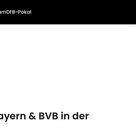
am
DFB-Pokal
Bayern & BVB in der