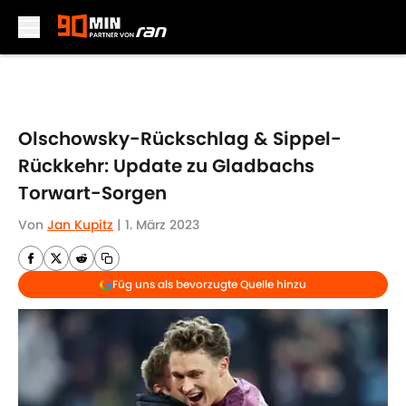
Skip to main content
Olschowsky-Rückschlag & Sippel-
Rückkehr: Update zu Gladbachs
Torwart-Sorgen
Von
Jan Kupitz
|
1. März 2023
Füg uns als bevorzugte Quelle hinzu