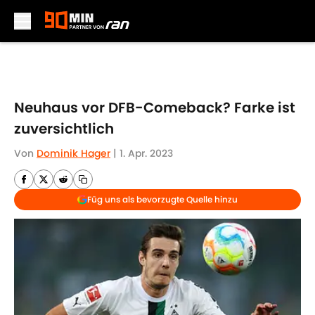
Skip to main content
Neuhaus vor DFB-Comeback? Farke ist
zuversichtlich
Von
Dominik Hager
|
1. Apr. 2023
Füg uns als bevorzugte Quelle hinzu