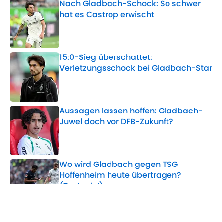
Nach Gladbach-Schock: So schwer
hat es Castrop erwischt
Published by on Invalid Date
15:0-Sieg überschattet:
Verletzungsschock bei Gladbach-Star
Published by on Invalid Date
Aussagen lassen hoffen: Gladbach-
Juwel doch vor DFB-Zukunft?
Published by on Invalid Date
Wo wird Gladbach gegen TSG
Hoffenheim heute übertragen?
(Testspiel)
Published by on Invalid Date
Wo wird RW Essen gegen Gladbach