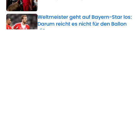
Published by on Invalid Date
Weltmeister geht auf Bayern-Star los:
Darum reicht es nicht für den Ballon
d'Or
Published by on Invalid Date
Entscheidung bei Kane gefallen? So ist
der Stand beim Bayern-Star
Published by on Invalid Date
5 related articles loaded
Home
/
FC Bayern Frauen
ÜBER 90MIN
Impressum