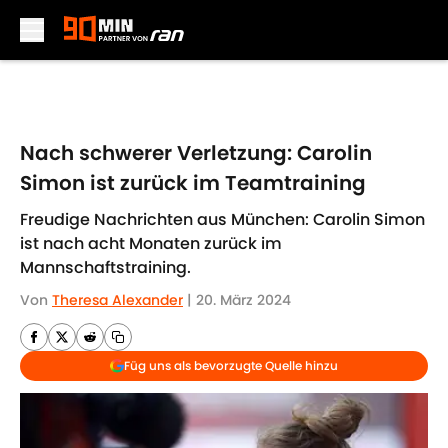
Skip to main content
Nach schwerer Verletzung: Carolin
Simon ist zurück im Teamtraining
Freudige Nachrichten aus München: Carolin Simon
ist nach acht Monaten zurück im
Mannschaftstraining.
Von
Theresa Alexander
|
20. März 2024
Füg uns als bevorzugte Quelle hinzu