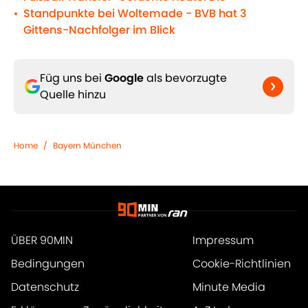
Standpunkte bei Woltemade - BVB hat 3
•
Gittens-Nachfolger im Blick
Füg uns bei
Google
als bevorzugte
Quelle hinzu
Home
/
Bayern München
ÜBER 90MIN
Impressum
Bedingungen
Cookie-Richtlinien
Datenschutz
Minute Media