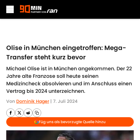
Skip to main content
Olise in München eingetroffen: Mega-
Transfer steht kurz bevor
Michael Olise ist in München angekommen. Der 22
Jahre alte Franzose soll heute seinen
Medizincheck absolvieren und im Anschluss einen
Vertrag bis 2024 unterzeichnen.
Von
Dominik Hager
|
7. Juli 2024
Füg uns als bevorzugte Quelle hinzu