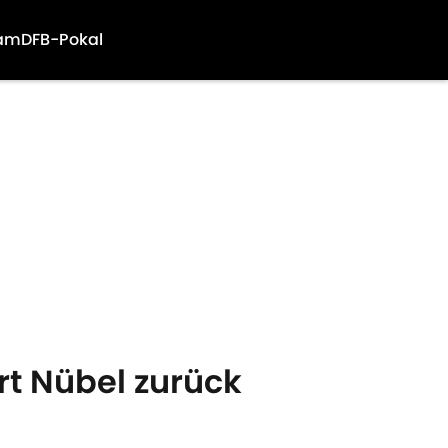
am
DFB-Pokal
rt Nübel zurück