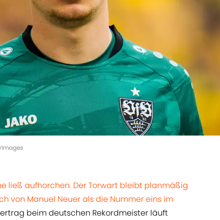
tyImages
he ließ aufhorchen. Der Torwart bleibt planmäßig
nach von Manuel Neuer als die Nummer eins im
ertrag beim deutschen Rekordmeister läuft