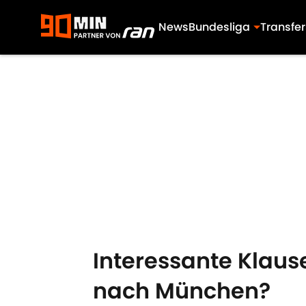
News
Bundesliga
Transfer
Skip to main content
Interessante Klaus
nach München?