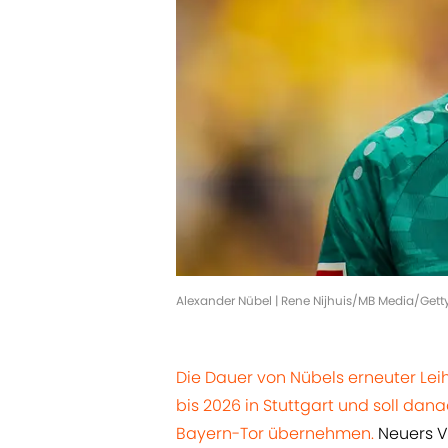
Alexander Nübel | Rene Nijhuis/MB Media/Get
Die Dauer von Nübels erneuter Lei
bis 2026 in Stuttgart und soll da
Bayern-Tor übernehmen.
Neuers V