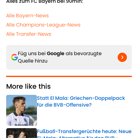
Alles zum FC Bayern bei 90min:
Alle Bayern-News
Alle Champions-League-News
Alle Transfer-News
Füg uns bei
Google
als bevorzugte
Quelle hinzu
More like this
Statt El Mala: Griechen-Doppelpack
für die BVB-Offensive?
Published by on Invalid Date
Fußball-Transfergerüchte heute: Neue