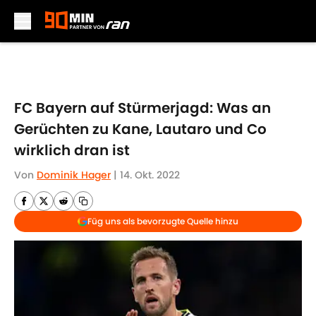
Skip to main content
FC Bayern auf Stürmerjagd: Was an
Gerüchten zu Kane, Lautaro und Co
wirklich dran ist
Von
Dominik Hager
|
14. Okt. 2022
Füg uns als bevorzugte Quelle hinzu