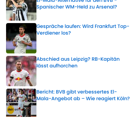
El-Mala-Alternative für den BVB -
Spanischer WM-Held zu Arsenal?
Published by on Invalid Date
Gespräche laufen: Wird Frankfurt Top-
Verdiener los?
Published by on Invalid Date
Abschied aus Leipzig? RB-Kapitän
lässt aufhorchen
Published by on Invalid Date
Bericht: BVB gibt verbessertes El-
Mala-Angebot ab – Wie reagiert Köln?
Published by on Invalid Date
5 related articles loaded