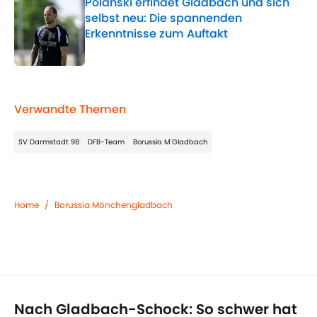
Polanski erfindet Gladbach und sich
selbst neu: Die spannenden
Erkenntnisse zum Auftakt
Published by on Invalid Date
5 related articles loaded
Verwandte Themen
SV Darmstadt 98
DFB-Team
Borussia M'Gladbach
Home
/
Borussia Mönchengladbach
Nach Gladbach-Schock: So schwer hat