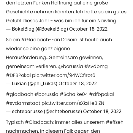
den letzten Funken Hoffnung auf eine große
Geschichte nehmen könnten. Ich hatte so ein gutes
Gefühl dieses Jahr - was bin ich für ein Naivling.
— BökelBlog (@BoekelBlog)
October 18, 2022
So ein
#Gladbach
-Fan Dasein ist heute auch
wieder so eine ganz eigene
Herausforderung...Gemeinsam gewinnen,
gemeinsam verlieren.
@borussia
#svdbmg
#DFBPokal
pic.twitter.com/94WCfIrot6
— Lukian (@phi_Lukas)
October 18, 2022
#gladbach
#borussia
#Schalke04
#dfbpokal
#svdarmstadt
pic.twitter.com/sXkxHeBiZN
— echteborusse (@echteborusse)
October 18, 2022
Typisch
#Gladbach
: immer alles unserem
#effzeh
nachmachen. In diesem Fall: gegen den