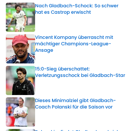
Nach Gladbach-Schock: So schwer
hat es Castrop erwischt
Published by on Invalid Date
Vincent Kompany überrascht mit
mächtiger Champions-League-
Ansage
Published by on Invalid Date
15:0-Sieg überschattet:
Verletzungsschock bei Gladbach-Star
Published by on Invalid Date
Dieses Minimalziel gibt Gladbach-
Coach Polanski für die Saison vor
Published by on Invalid Date