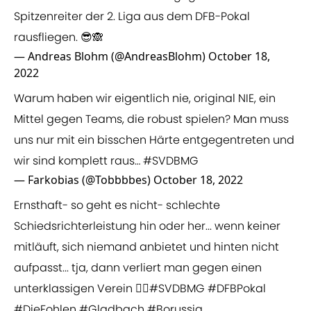
Spitzenreiter der 2. Liga aus dem DFB-Pokal
rausfliegen. 😎🙈
— Andreas Blohm (@AndreasBlohm)
October 18,
2022
Warum haben wir eigentlich nie, original NIE, ein
Mittel gegen Teams, die robust spielen? Man muss
uns nur mit ein bisschen Härte entgegentreten und
wir sind komplett raus…
#SVDBMG
— Farkobias (@Tobbbbes)
October 18, 2022
Ernsthaft- so geht es nicht- schlechte
Schiedsrichterleistung hin oder her... wenn keiner
mitläuft, sich niemand anbietet und hinten nicht
aufpasst... tja, dann verliert man gegen einen
unterklassigen Verein 🤷‍♀️
#SVDBMG
#DFBPokal
#DieFohlen
#Gladbach
#Borussia