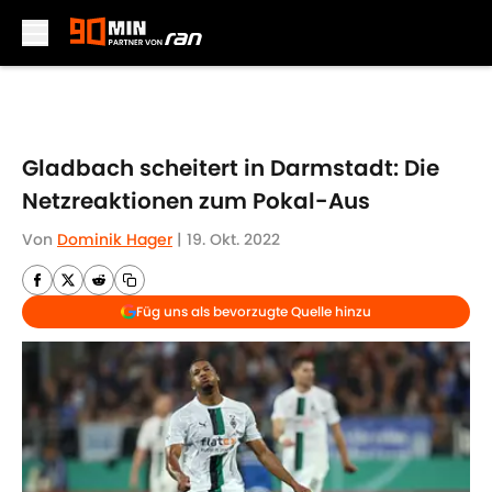
Skip to main content
Gladbach scheitert in Darmstadt: Die
Netzreaktionen zum Pokal-Aus
Von
Dominik Hager
|
19. Okt. 2022
Füg uns als bevorzugte Quelle hinzu