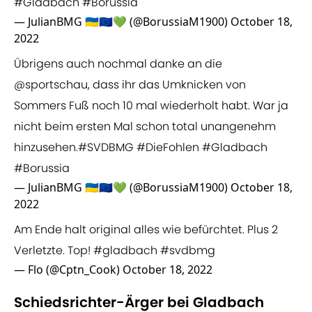
#Gladbach
#Borussia
— JulianBMG 🇺🇦🇪🇺💚 (@BorussiaM1900)
October 18,
2022
Übrigens auch nochmal danke an die
@sportschau
, dass ihr das Umknicken von
Sommers Fuß noch 10 mal wiederholt habt. War ja
nicht beim ersten Mal schon total unangenehm
hinzusehen.
#SVDBMG
#DieFohlen
#Gladbach
#Borussia
— JulianBMG 🇺🇦🇪🇺💚 (@BorussiaM1900)
October 18,
2022
Am Ende halt original alles wie befürchtet. Plus 2
Verletzte. Top!
#gladbach
#svdbmg
— Flo (@Cptn_Cook)
October 18, 2022
Schiedsrichter-Ärger bei Gladbach