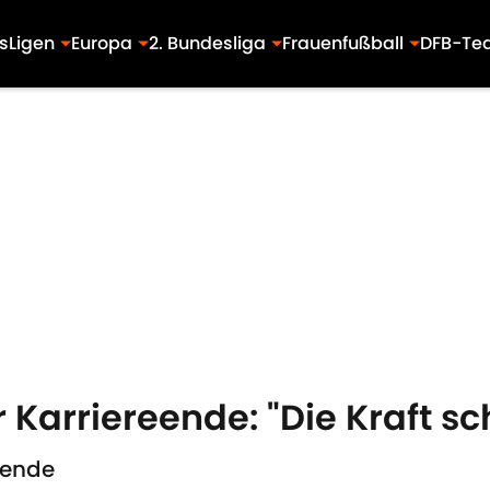
s
Ligen
Europa
2. Bundesliga
Frauenfußball
DFB-Te
r Karriereende: "Die Kraft s
eende