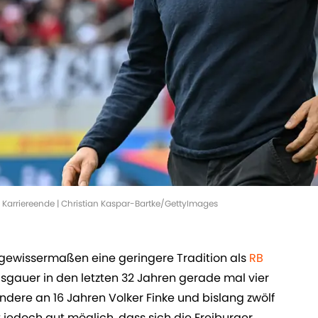
a Karriereende | Christian Kaspar-Bartke/GettyImages
ewissermaßen eine geringere Tradition als
RB
isgauer in den letzten 32 Jahren gerade mal vier
dere an 16 Jahren Volker Finke und bislang zwölf
ist jedoch gut möglich, dass sich die Freiburger