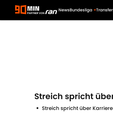
News
Bundesliga
Transfer
Skip to main content
Streich spricht übe
Streich spricht über Karrier