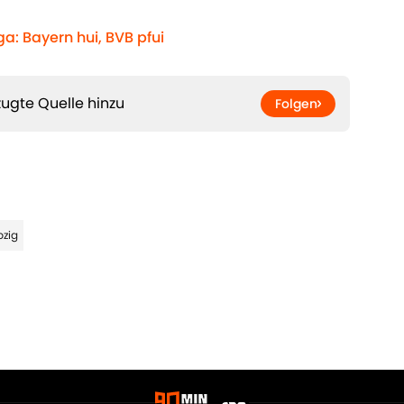
a: Bayern hui, BVB pfui
ugte Quelle hinzu
Folgen
pzig