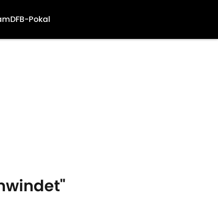
am
DFB-Pokal
chwindet"