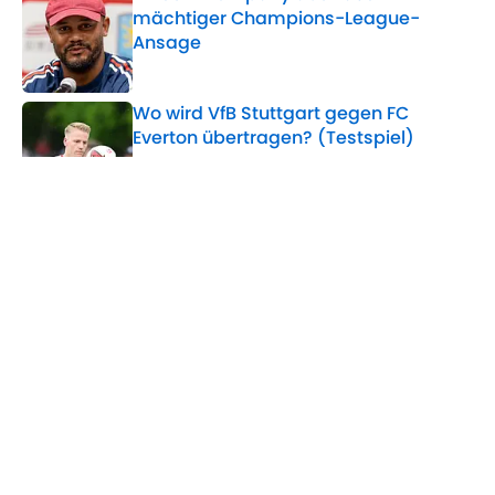
mächtiger Champions-League-
Ansage
Published by on Invalid Date
Wo wird VfB Stuttgart gegen FC
Everton übertragen? (Testspiel)
Published by on Invalid Date
Genug ist genug: Tillman muss weg –
dieses Juwel sollte Bayer stattdessen
holen
Published by on Invalid Date
5 related articles loaded
Home
/
1. FC Kaiserslautern