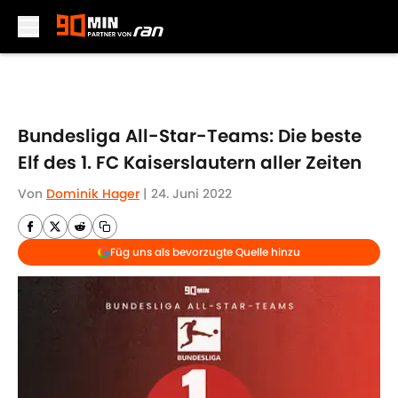
Skip to main content
Bundesliga All-Star-Teams: Die beste
Elf des 1. FC Kaiserslautern aller Zeiten
Von
Dominik Hager
|
24. Juni 2022
Füg uns als bevorzugte Quelle hinzu