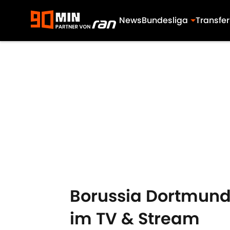
News
Bundesliga
Transfer
Skip to main content
Borussia Dortmund 
im TV & Stream