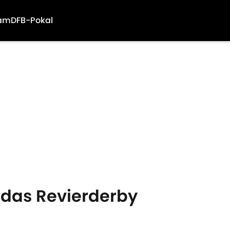
am
DFB-Pokal
u das Revierderby