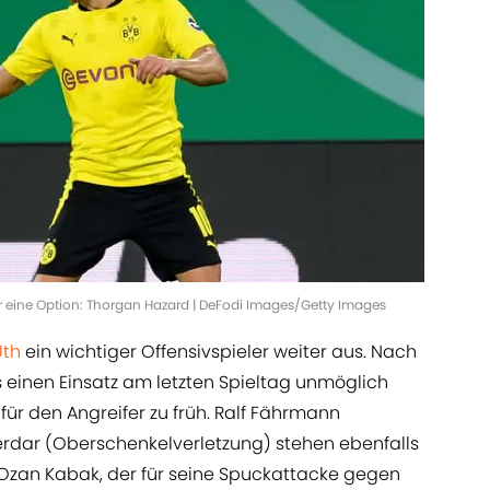
 eine Option: Thorgan Hazard | DeFodi Images/Getty Images
Uth
ein wichtiger Offensivspieler weiter aus. Nach
 einen Einsatz am letzten Spieltag unmöglich
r den Angreifer zu früh. Ralf Fährmann
rdar (Oberschenkelverletzung) stehen ebenfalls
 Ozan Kabak, der für seine Spuckattacke gegen