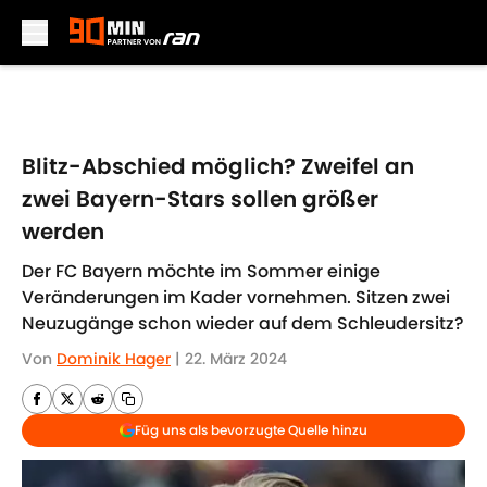
Skip to main content
Blitz-Abschied möglich? Zweifel an
zwei Bayern-Stars sollen größer
werden
Der FC Bayern möchte im Sommer einige
Veränderungen im Kader vornehmen. Sitzen zwei
Neuzugänge schon wieder auf dem Schleudersitz?
Von
Dominik Hager
|
22. März 2024
Füg uns als bevorzugte Quelle hinzu