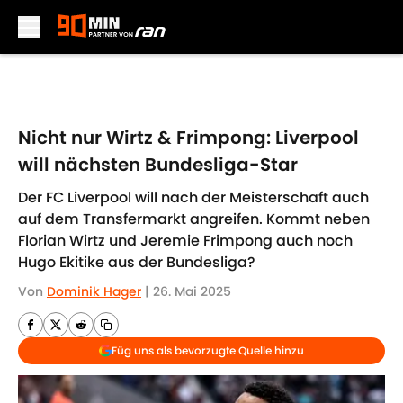
Skip to main content
Nicht nur Wirtz & Frimpong: Liverpool
will nächsten Bundesliga-Star
Der FC Liverpool will nach der Meisterschaft auch
auf dem Transfermarkt angreifen. Kommt neben
Florian Wirtz und Jeremie Frimpong auch noch
Hugo Ekitike aus der Bundesliga?
Von
Dominik Hager
|
26. Mai 2025
Füg uns als bevorzugte Quelle hinzu