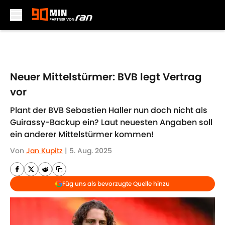
Skip to main content
Neuer Mittelstürmer: BVB legt Vertrag
vor
Plant der BVB Sebastien Haller nun doch nicht als
Guirassy-Backup ein? Laut neuesten Angaben soll
ein anderer Mittelstürmer kommen!
Von
Jan Kupitz
|
5. Aug. 2025
Füg uns als bevorzugte Quelle hinzu