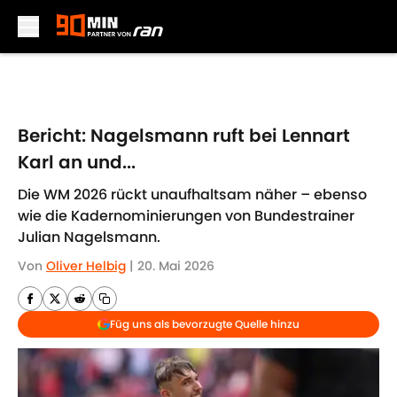
Skip to main content
Bericht: Nagelsmann ruft bei Lennart
Karl an und...
Die WM 2026 rückt unaufhaltsam näher – ebenso
wie die Kadernominierungen von Bundestrainer
Julian Nagelsmann.
Von
Oliver Helbig
|
20. Mai 2026
Füg uns als bevorzugte Quelle hinzu