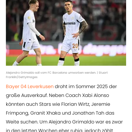
Alejandro Grimaldo soll vom FC Barcelona umworben werden. | Stuart
Franklin/GettyImages
Bayer 04 Leverkusen
droht im Sommer 2025 der
große Ausverkauf. Neben Coach Xabi Alonso
könnten auch Stars wie Florian Wirtz, Jeremie
Frimpong, Granit Xhaka und Jonathan Tah das
Weite suchen. Um Alejandro Grimaldo war es zwar
in den letzten Wochen eher ruhig, jedoch zählt