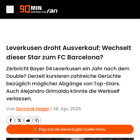
Skip to main content
Leverkusen droht Ausverkauf: Wechselt
dieser Star zum FC Barcelona?
Zerbricht Bayer 04 Leverkusen ein Jahr nach dem
Double? Derzeit kursieren zahlreiche Gerüchte
bezüglich möglicher Abgänge von Top-Stars.
Auch Alejandro Grimaldo könnte die Werkself
verlassen.
Von
Dominik Hager
|
28. Apr. 2025
Füg uns als bevorzugte Quelle hinzu