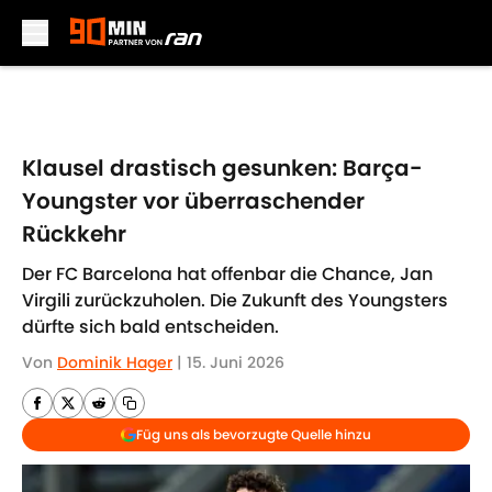
Skip to main content
Klausel drastisch gesunken: Barça-
Youngster vor überraschender
Rückkehr
Der FC Barcelona hat offenbar die Chance, Jan
Virgili zurückzuholen. Die Zukunft des Youngsters
dürfte sich bald entscheiden.
Von
Dominik Hager
|
15. Juni 2026
Füg uns als bevorzugte Quelle hinzu