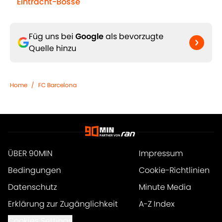
Eintracht-Bosse
Füg uns bei
Google
als bevorzugte
Quelle hinzu
Home
/
FC Barcelona
ÜBER 90MIN
Impressum
Bedingungen
Cookie-Richtlinien
Datenschutz
Minute Media
Erklärung zur Zugänglichkeit
A-Z Index
Cookies Settings