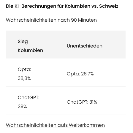
Die KI-Berechnungen für Kolumbien vs. Schweiz
Wahrscheinlichkeiten nach 90 Minuten
Sieg
Si
Unentschieden
Kolumbien
Sc
Opta:
Op
Opta: 26,7%
38,8%
34
ChatGPT:
Ch
ChatGPT: 31%
39%
30
Wahrscheinlichkeiten aufs Weiterkommen