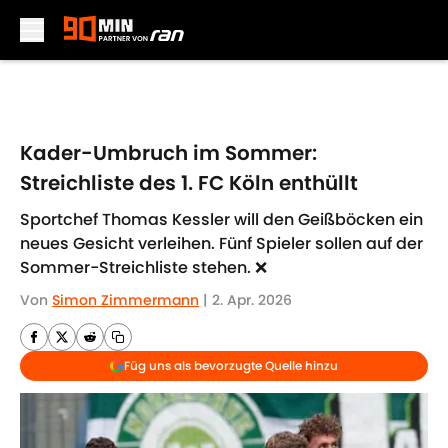
Skip to main content
Kader-Umbruch im Sommer:
Streichliste des 1. FC Köln enthüllt
Sportchef Thomas Kessler will den Geißböcken ein
neues Gesicht verleihen. Fünf Spieler sollen auf der
Sommer-Streichliste stehen. ❌
Von
Simon Zimmermann
|
2. Apr. 2026
Füg uns als bevorzugte Quelle hinzu